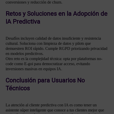
conversiones y reducción de churn.
Retos y Soluciones en la Adopción de
IA Predictiva
Desafíos incluyen calidad de datos insuficiente y resistencia
cultural. Soluciona con limpieza de datos y pilots que
demuestren ROI rápido. Cumple RGPD priorizando privacidad
en modelos predictivos.
Otro reto es la complejidad técnica: opta por plataformas no-
code como E-goi para democratizar acceso, evitando
inversiones masivas en equipos IA.
Conclusión para Usuarios No
Técnicos
La atención al cliente predictiva con IA es como tener un
asistente súper inteligente que conoce a tus clientes mejor que