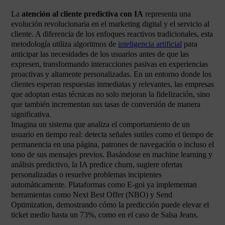
La
atención al cliente predictiva con IA
representa una
evolución revolucionaria en el marketing digital y el servicio al
cliente. A diferencia de los enfoques reactivos tradicionales, esta
metodología utiliza algoritmos de
inteligencia artificial
para
anticipar las necesidades de los usuarios antes de que las
expresen, transformando interacciones pasivas en experiencias
proactivas y altamente personalizadas. En un entorno donde los
clientes esperan respuestas inmediatas y relevantes, las empresas
que adoptan estas técnicas no solo mejoran la fidelización, sino
que también incrementan sus tasas de conversión de manera
significativa.
Imagina un sistema que analiza el comportamiento de un
usuario en tiempo real: detecta señales sutiles como el tiempo de
permanencia en una página, patrones de navegación o incluso el
tono de sus mensajes previos. Basándose en machine learning y
análisis predictivo, la IA predice churn, sugiere ofertas
personalizadas o resuelve problemas incipientes
automáticamente. Plataformas como E-goi ya implementan
herramientas como Next Best Offer (NBO) y Send
Optimization, demostrando cómo la predicción puede elevar el
ticket medio hasta un 73%, como en el caso de Salsa Jeans.