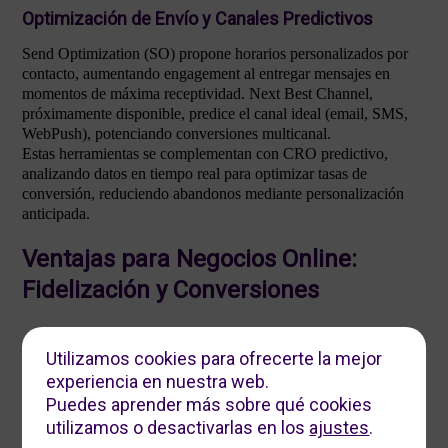
Optimización de Envío y Canales Predictivos
Send Optimization (SO) propone horarios personalizados por
contacto, aumentando engagement al entregar mensajes en
momentos de máxima receptividad. Next Best Channel,
próximamente disponible, predice el canal ideal (email, SMS,
WebPush), potenciando conversiones multicanal.
Estas herramientas se complementan con CRO predictivo,
analizando datos en tiempo real para optimizar tasas de
conversión, reduciendo abandonos mediante personalización
anticipada.
Ventajas para Negocios Online:
Fidelización y Conversiones
Implementar atención predictiva genera ROI inmediato:
Utilizamos cookies para ofrecerte la mejor
reducción de churn, aumento de LTV (Lifetime Value) y
experiencia en nuestra web.
optimización de recursos. Empresas como un retailer ibérico
Puedes aprender más sobre qué cookies
vieron +24% en conversiones físicas vía NBO, mientras un e-
utilizamos o desactivarlas en los
ajustes
.
commerce latino elevó ticket medio 33%.