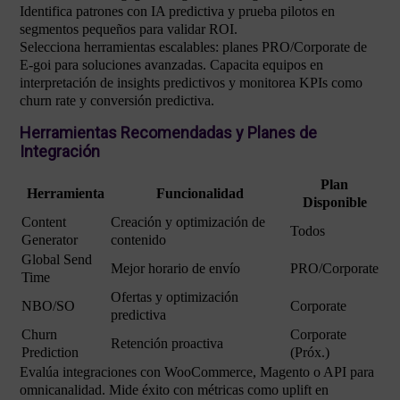
Identifica patrones con IA predictiva y prueba pilotos en
segmentos pequeños para validar ROI.
Selecciona herramientas escalables: planes PRO/Corporate de
E-goi para soluciones avanzadas. Capacita equipos en
interpretación de insights predictivos y monitorea KPIs como
churn rate y conversión predictiva.
Herramientas Recomendadas y Planes de
Integración
Plan
Herramienta
Funcionalidad
Disponible
Content
Creación y optimización de
Todos
Generator
contenido
Global Send
Mejor horario de envío
PRO/Corporate
Time
Ofertas y optimización
NBO/SO
Corporate
predictiva
Churn
Corporate
Retención proactiva
Prediction
(Próx.)
Evalúa integraciones con WooCommerce, Magento o API para
omnicanalidad. Mide éxito con métricas como uplift en