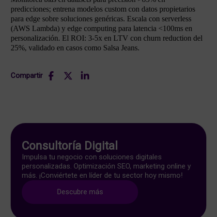
predicciones; entrena modelos custom con datos propietarios
para edge sobre soluciones genéricas. Escala con serverless
(AWS Lambda) y edge computing para latencia <100ms en
personalización. El ROI: 3-5x en LTV con churn reduction del
25%, validado en casos como Salsa Jeans.
Compartir
Consultoría Digital
Impulsa tu negocio con soluciones digitales
personalizadas. Optimización SEO, marketing online y
más. ¡Conviértete en líder de tu sector hoy mismo!
Descubre más