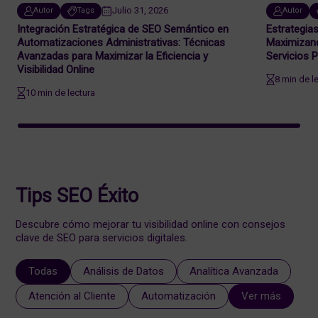
Julio 31, 2026
Autor
Tags
Autor
Integración Estratégica de SEO Semántico en
Estrategia
Automatizaciones Administrativas: Técnicas
Maximizando
Avanzadas para Maximizar la Eficiencia y
Servicios 
Visibilidad Online
8 min de l
10 min de lectura
Tips SEO Éxito
Descubre cómo mejorar tu visibilidad online con consejos
clave de SEO para servicios digitales.
Todas
Análisis de Datos
Analítica Avanzada
Atención al Cliente
Automatización
Ver más