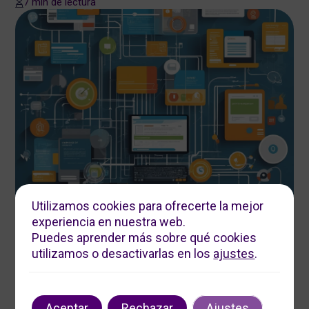
7 min de lectura
Utilizamos cookies para ofrecerte la mejor
experiencia en nuestra web.
Puedes aprender más sobre qué cookies
abril 9, 2026
Autor
Tags
utilizamos o desactivarlas en los
ajustes
.
Estrategias de Automatización para Aumentar la Eficiencia
en el Marketing Digital
5 min de lectura
Aceptar
Rechazar
Ajustes