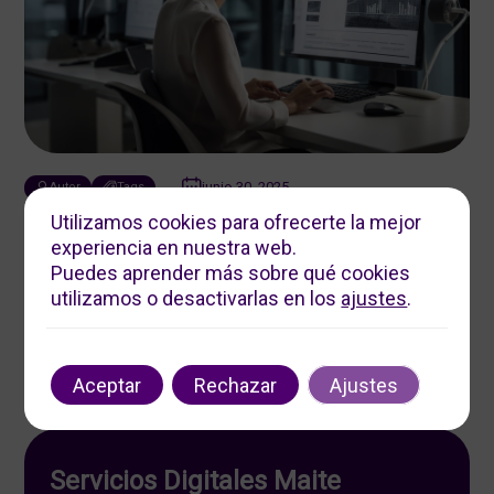
junio 30, 2025
Autor
Tags
Utilizamos cookies para ofrecerte la mejor
Innovación y Personalización en Servicios Digitales
experiencia en nuestra web.
3 min de lectura
Puedes aprender más sobre qué cookies
utilizamos o desactivarlas en los
ajustes
.
Aceptar
Rechazar
Ajustes
Servicios Digitales Maite