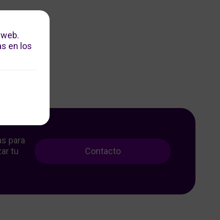
 web.
s en los
as para
ar tu
Contacto