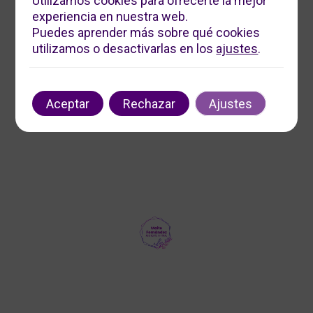
Utilizamos cookies para ofrecerte la mejor
experiencia en nuestra web.
Servicios Digitales Maite
Puedes aprender más sobre qué cookies
Ofrecemos soluciones digitales personalizadas para
utilizamos o desactivarlas en los
ajustes
.
impulsar tu negocio. Contáctanos para optimizar tu
presencia en línea y aumentar tu visibilidad.
Contacto
Aceptar
Rechazar
Ajustes