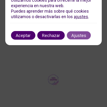
Utilizamos cookies para ofrecerte la mejor
experiencia en nuestra web.
Servicios Digitales Maite
Puedes aprender más sobre qué cookies
Ofrecemos soluciones digitales personalizadas para
utilizamos o desactivarlas en los
ajustes
.
impulsar tu negocio. Contáctanos para optimizar tu
presencia en línea y aumentar tu visibilidad.
Contacto
Aceptar
Rechazar
Ajustes