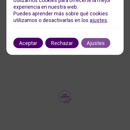
Utilizamos cookies para ofrecerte la mejor
experiencia en nuestra web.
Servicios Digitales Maite
Puedes aprender más sobre qué cookies
Ofrecemos soluciones digitales personalizadas para
utilizamos o desactivarlas en los
ajustes
.
impulsar tu negocio. Contáctanos para optimizar tu
presencia en línea y aumentar tu visibilidad.
Contacto
Aceptar
Rechazar
Ajustes