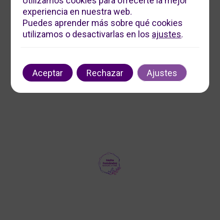
Utilizamos cookies para ofrecerte la mejor
experiencia en nuestra web.
Servicios Digitales Maite
Puedes aprender más sobre qué cookies
Ofrecemos soluciones digitales personalizadas para
utilizamos o desactivarlas en los
ajustes
.
impulsar tu negocio. Contáctanos para optimizar tu
presencia en línea y aumentar tu visibilidad.
Contacto
Aceptar
Rechazar
Ajustes