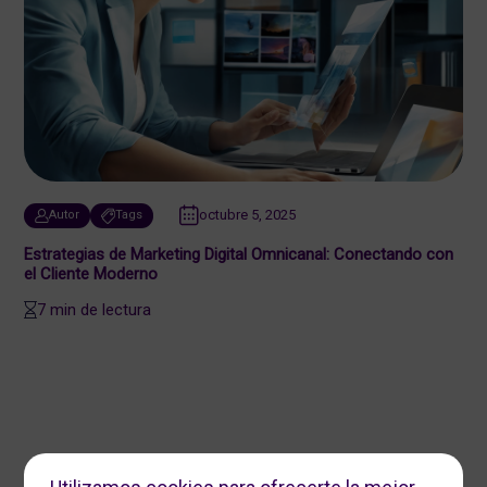
octubre 5, 2025
Autor
Tags
Estrategias de Marketing Digital Omnicanal: Conectando con
el Cliente Moderno
7 min de lectura