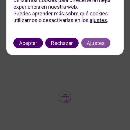
Utilizamos cookies para ofrecerte la mejor
experiencia en nuestra web.
Servicios Digitales Maite
Puedes aprender más sobre qué cookies
Ofrecemos soluciones digitales personalizadas para
utilizamos o desactivarlas en los
ajustes
.
impulsar tu negocio. Contáctanos para optimizar tu
presencia en línea y aumentar tu visibilidad.
Contacto
Aceptar
Rechazar
Ajustes