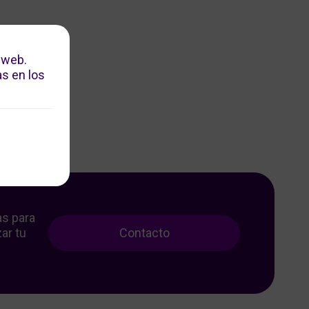
 web.
s en los
as para
ar tu
Contacto