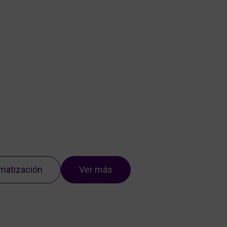
Nosotros
Servicios
Portfolio
Blog
Contacto
matización
Ver más