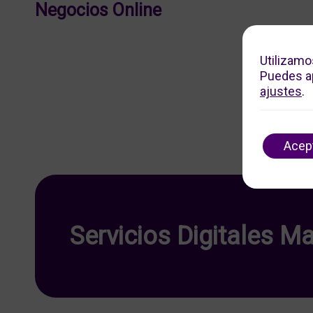
Negocios Online
Utilizamo
Puedes ap
ajustes
.
Acep
Servicios Digitales Ma