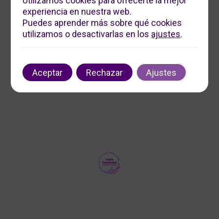
Utilizamos cookies para ofrecerte la mejor
experiencia en nuestra web.
Servicios Digitales Maite
Puedes aprender más sobre qué cookies
Ofrecemos soluciones digitales personalizadas para
utilizamos o desactivarlas en los
ajustes
.
impulsar tu negocio. Contáctanos para optimizar tu
presencia en línea y aumentar tu visibilidad.
Contacto
Aceptar
Rechazar
Ajustes