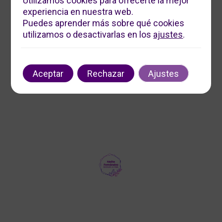
Utilizamos cookies para ofrecerte la mejor
experiencia en nuestra web.
Servicios Digitales Maite
Puedes aprender más sobre qué cookies
Ofrecemos soluciones digitales personalizadas para
utilizamos o desactivarlas en los
ajustes
.
impulsar tu negocio. Contáctanos para optimizar tu
presencia en línea y aumentar tu visibilidad.
Contacto
Aceptar
Rechazar
Ajustes