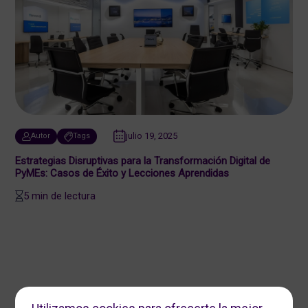
julio 19, 2025
Autor
Tags
Estrategias Disruptivas para la Transformación Digital de
PyMEs: Casos de Éxito y Lecciones Aprendidas
5 min de lectura