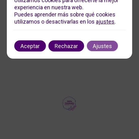
Utilizamos cookies para ofrecerte la mejor
experiencia en nuestra web.
Servicios Digitales Maite
Puedes aprender más sobre qué cookies
Ofrecemos soluciones digitales personalizadas para
utilizamos o desactivarlas en los
ajustes
.
impulsar tu negocio. Contáctanos para optimizar tu
presencia en línea y aumentar tu visibilidad.
Contacto
Aceptar
Rechazar
Ajustes