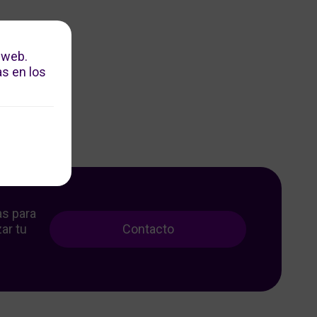
 web.
s en los
as para
ar tu
Contacto