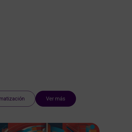
Nosotros
Servicios
Portfolio
Blog
Contacto
matización
Ver más