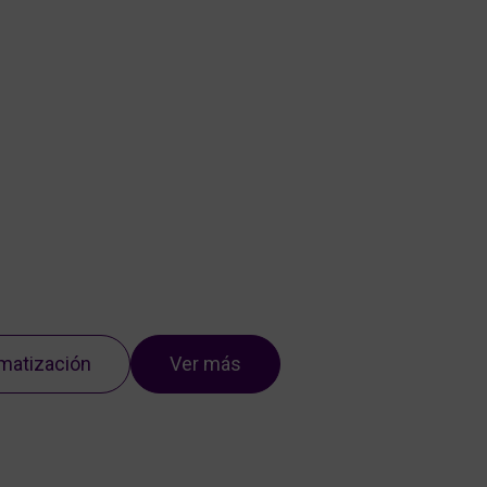
Nosotros
Servicios
Portfolio
Blog
Contacto
matización
Ver más