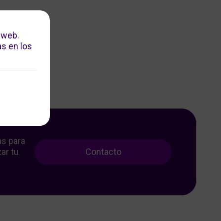
 web.
s en los
as para
ar tu
Contacto