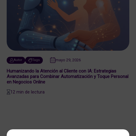
mayo 29, 2026
Autor
Tags
Humanizando la Atención al Cliente con IA: Estrategias
Avanzadas para Combinar Automatización y Toque Personal
en Negocios Online
12 min de lectura