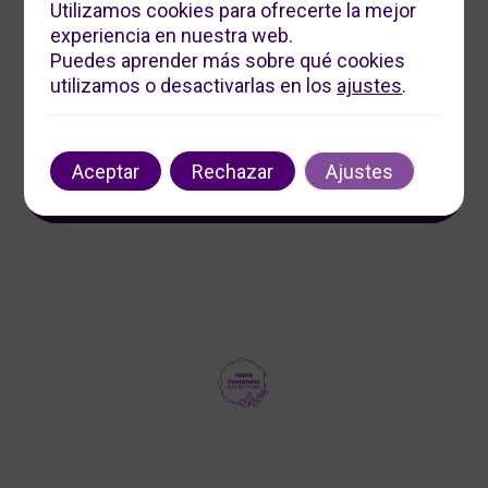
Utilizamos cookies para ofrecerte la mejor
experiencia en nuestra web.
Servicios Digitales Maite
Puedes aprender más sobre qué cookies
Ofrecemos soluciones digitales personalizadas para
utilizamos o desactivarlas en los
ajustes
.
impulsar tu negocio. Contáctanos para optimizar tu
presencia en línea y aumentar tu visibilidad.
Contacto
Aceptar
Rechazar
Ajustes