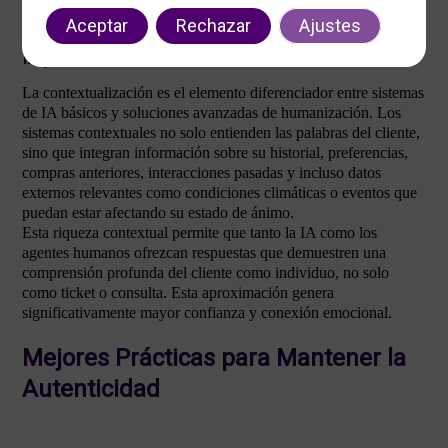
sistema y qué nivel de intervención humana es más apropiado
en cada momento.
Aceptar
Rechazar
Ajustes
Implementación de Sistemas de IA Contextual
La contextualización es el elemento diferenciador entre sistemas
de IA básicos y soluciones avanzadas de humanización. Los
sistemas contextuales no solo entienden las palabras del cliente,
sino que integran información sobre su historial, preferencias,
compras anteriores, interacciones pasadas y incluso datos
externos relevantes como condiciones climáticas o eventos que
puedan estar afectando su estado de ánimo.
Esta riqueza contextual permite que tanto la IA como los
agentes humanos ofrezcan respuestas que demuestren una
comprensión profunda del cliente como individuo, no solo
como ticket o consulta. Esta aproximación genera
significativamente mayor confianza y conexión emocional.
Mejores Prácticas para Mantener la
Autenticidad