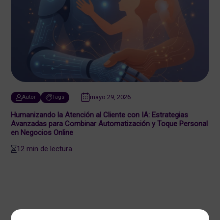
mayo 29, 2026
Autor
Tags
Humanizando la Atención al Cliente con IA: Estrategias
Avanzadas para Combinar Automatización y Toque Personal
en Negocios Online
12 min de lectura