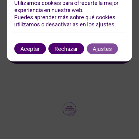
Utilizamos cookies para ofrecerte la mejor
experiencia en nuestra web.
Servicios Digitales Maite
Puedes aprender más sobre qué cookies
Ofrecemos soluciones digitales personalizadas para
utilizamos o desactivarlas en los
ajustes
.
impulsar tu negocio. Contáctanos para optimizar tu
presencia en línea y aumentar tu visibilidad.
Contacto
Aceptar
Rechazar
Ajustes